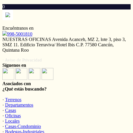
0
Encuéntranos en
998-5001810
NUESTRAS OFICINAS Avenida Acanceh, MZ 2, lote 3, piso 3,
SMZ 11. Edificio Terraviva/ Hotel Ibis C.P. 77580 Cancún,
Quintana Roo
· Aviso de Privacidad
Síguenos en
Asociados con
¿Qué estás buscando?
·
Terrenos
·
Departamentos
·
Casas
·
Oficinas
·
Locales
·
Casas-Condominio
·
Bodegas-Industriales