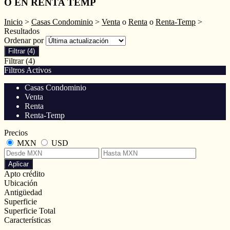
O EN RENTA TEMP
Inicio
>
Casas Condominio
>
Venta
o
Renta
o
Renta-Temp
>
Resultados
Ordenar por
Filtrar
(4)
Filtrar
(4)
Filtros Activos
Casas Condominio
Venta
Renta
Renta-Temp
Precios
MXN
USD
Aplicar
Apto crédito
Ubicación
Antigüedad
Superficie
Superficie Total
Características