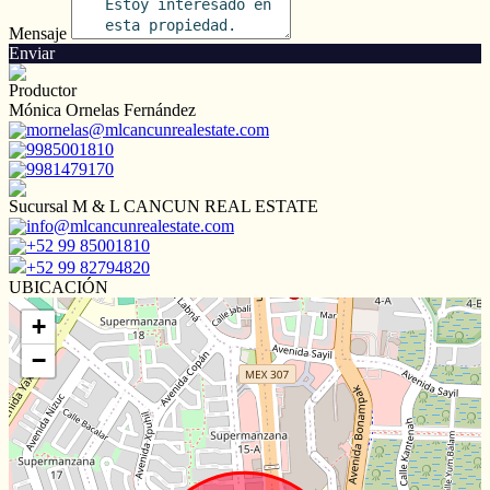
Mensaje
Enviar
Productor
Mónica Ornelas Fernández
mornelas@mlcancunrealestate.com
9985001810
9981479170
Sucursal M & L CANCUN REAL ESTATE
info@mlcancunrealestate.com
+52 99 85001810
+52 99 82794820
UBICACIÓN
+
−