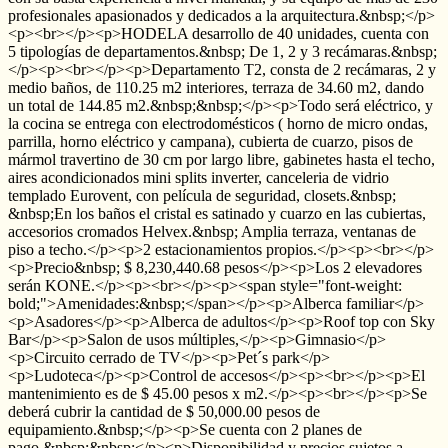
profesionales apasionados y dedicados a la arquitectura.&nbsp;</p>
<p><br></p><p>HODELA desarrollo de 40 unidades, cuenta con
5 tipologías de departamentos.&nbsp; De 1, 2 y 3 recámaras.&nbsp;
</p><p><br></p><p>Departamento T2, consta de 2 recámaras, 2 y
medio baños, de 110.25 m2 interiores, terraza de 34.60 m2, dando
un total de 144.85 m2.&nbsp;&nbsp;</p><p>Todo será eléctrico, y
la cocina se entrega con electrodomésticos ( horno de micro ondas,
parrilla, horno eléctrico y campana), cubierta de cuarzo, pisos de
mármol travertino de 30 cm por largo libre, gabinetes hasta el techo,
aires acondicionados mini splits inverter, canceleria de vidrio
templado Eurovent, con película de seguridad, closets.&nbsp;
&nbsp;En los baños el cristal es satinado y cuarzo en las cubiertas,
accesorios cromados Helvex.&nbsp; Amplia terraza, ventanas de
piso a techo.</p><p>2 estacionamientos propios.</p><p><br></p>
<p>Precio&nbsp; $ 8,230,440.68 pesos</p><p>Los 2 elevadores
serán KONE.</p><p><br></p><p><span style="font-weight:
bold;">Amenidades:&nbsp;</span></p><p>Alberca familiar</p>
<p>Asadores</p><p>Alberca de adultos</p><p>Roof top con Sky
Bar</p><p>Salon de usos múltiples,</p><p>Gimnasio</p>
<p>Circuito cerrado de TV</p><p>Pet´s park</p>
<p>Ludoteca</p><p>Control de accesos</p><p><br></p><p>El
mantenimiento es de $ 45.00 pesos x m2.</p><p><br></p><p>Se
deberá cubrir la cantidad de $ 50,000.00 pesos de
equipamiento.&nbsp;</p><p>Se cuenta con 2 planes de
pago.&nbsp;&nbsp;</p><p>Disponibilidad y precios sujetos a