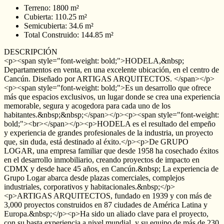
Terreno: 1800 m²
Cubierta: 110.25 m²
Semicubierta: 34.6 m²
Total Construido: 144.85 m²
DESCRIPCIÓN
<p><span style="font-weight: bold;">HODELA,&nbsp;
Departamentos en venta, en una excelente ubicación, en el centro de
Cancún. Diseñado por ARTIGAS ARQUITECTOS. </span></p>
<p><span style="font-weight: bold;">Es un desarrollo que ofrece
más que espacios exclusivos, un lugar donde se crea una experiencia
memorable, segura y acogedora para cada uno de los
habitantes.&nbsp;&nbsp;</span></p><p><span style="font-weight:
bold;"><br></span></p><p>HODELA es el resultado del empeño
y experiencia de grandes profesionales de la industria, un proyecto
que, sin duda, está destinado al éxito.</p><p>De GRUPO
LOGAR, una empresa familiar que desde 1958 ha cosechado éxitos
en el desarrollo inmobiliario, creando proyectos de impacto en
CDMX y desde hace 45 años, en Cancún.&nbsp; La experiencia de
Grupo Logar abarca desde plazas comerciales, complejos
industriales, corporativos y habitacionales.&nbsp;</p>
<p>ARTIGAS ARQUITECTOS, fundado en 1939 y con más de
3,000 proyectos construidos en 87 ciudades de América Latina y
Europa.&nbsp;</p><p>Ha sido un aliado clave para el proyecto,
con su basta experiencia a nivel mundial, y su equipo de más de 230